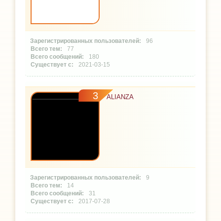
96
77
180
2021-03-15
3
ALIANZA
9
14
31
2017-07-28