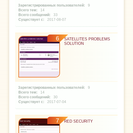
9
14
33
2017-08-07
6
SATELLITES PROBLEMS
SOLUTION
9
14
30
2017-07-04
7
RED SECURITY