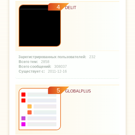
4
DELIT
232
2858
308037
2011-12-16
5
GLOBALPLUS