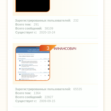
232
291
38109
2020-10-24
3
ФИНАНСОВИЧ
65535
1364
22827
2009-09-15