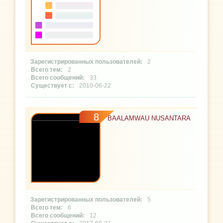
2
2
33
2010-06-22
8
BAALAMWAU NUSANTARA
5
6
12