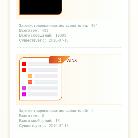
484
433
19683
2010-07-15
3
WINX
1
6
18
2010-07-13